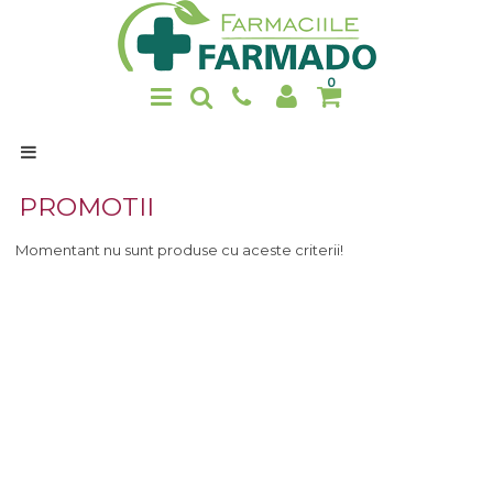
0
Home
PROMOTII
Produse
Promotii
Momentant nu sunt produse cu aceste criterii!
Noutati
Despre noi
Contact