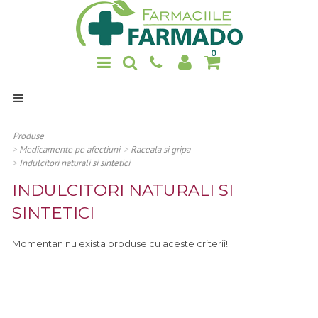
0
Home
Produse
Produse
>
Medicamente pe afectiuni
>
Raceala si gripa
Promotii
>
Indulcitori naturali si sintetici
Noutati
INDULCITORI NATURALI SI
Despre noi
SINTETICI
Contact
Momentan nu exista produse cu aceste criterii!